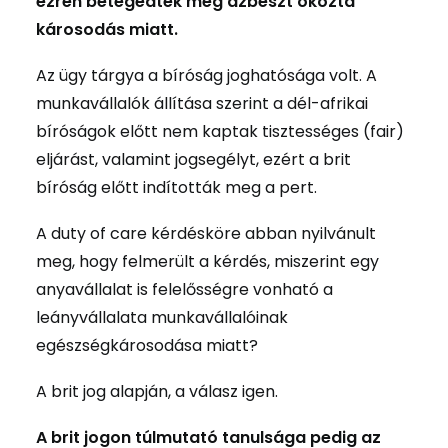
ezren betegedtek meg azbeszt okozta
károsodás miatt.
Az ügy tárgya a bíróság joghatósága volt. A
munkavállalók állítása szerint a dél-afrikai
bíróságok előtt nem kaptak tisztességes (fair)
eljárást, valamint jogsegélyt, ezért a brit
bíróság előtt indították meg a pert.
A duty of care kérdésköre abban nyilvánult
meg, hogy felmerült a kérdés, miszerint egy
anyavállalat is felelősségre vonható a
leányvállalata munkavállalóinak
egészségkárosodása miatt?
A brit jog alapján, a válasz igen.
A brit jogon túlmutató tanulsága pedig az